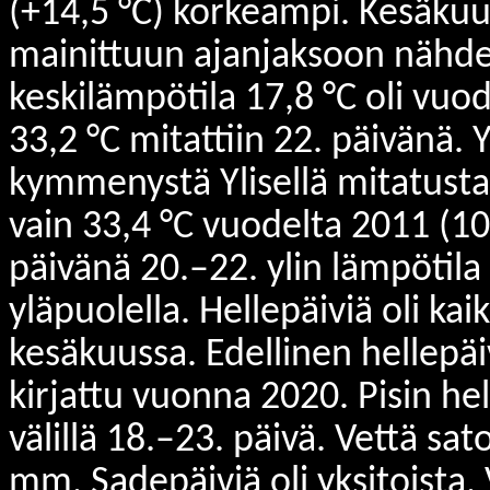
(+14,5 °C) korkeampi. Kesäkuu 
mainittuun ajanjaksoon nähde
keskilämpötila 17,8 °C oli vuo
33,2 °C mitattiin 22. päivänä. Yl
kymmenystä Ylisellä mitatust
vain 33,4 °C vuodelta 2011 (1
päivänä 20.–22. ylin lämpöti
yläpuolella. Hellepäiviä oli ka
kesäkuussa. Edellinen hellepäi
kirjattu vuonna 2020. Pisin he
välillä 18.–23. päivä. Vettä sa
mm. Sadepäiviä oli yksitoista