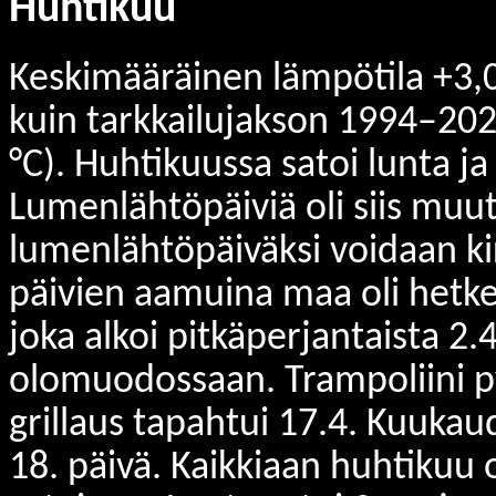
Huhtikuu
Keskimääräinen lämpötila +3,0
kuin tarkkailujakson 1994–202
°C). Huhtikuussa satoi lunta 
Lumenlähtöpäiviä oli siis muuta
lumenlähtöpäiväksi voidaan kirj
päivien aamuina maa oli hetke
joka alkoi pitkäperjantaista 2
olomuodossaan. Trampoliini p
grillaus tapahtui 17.4. Kuukaud
18. päivä. Kaikkiaan huhtikuu 