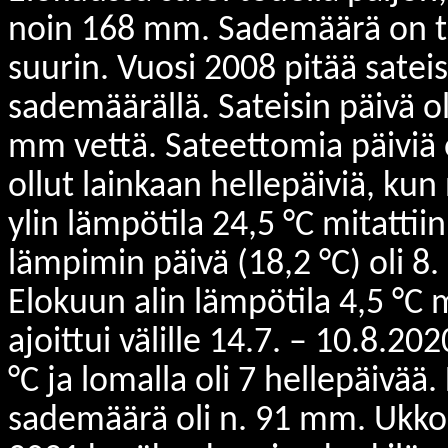
noin 168 mm. Sademäärä on toi
suurin. Vuosi 2008 pitää sat
sademäärällä. Sateisin päivä oli
mm vettä. Sateettomia päiviä 
ollut lainkaan hellepäiviä, ku
ylin lämpötila 24,5 °C mitattii
lämpimin päivä (18,2 °C) oli 8. 
Elokuun alin lämpötila 4,5 °C 
ajoittui välille 14.7. – 10.8.2
°C ja lomalla oli 7 hellepäivää
sademäärä oli n. 91 mm. Ukkos