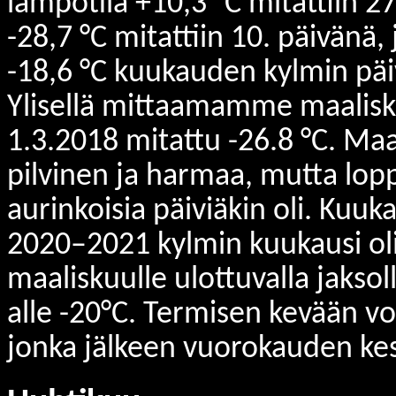
lämpötila +10,3 °C mitattiin 2
-28,7 °C mitattiin 10. päivänä,
-18,6 °C kuukauden kylmin päi
Ylisellä mittaamamme maalisku
1.3.2018 mitattu -26.8 °C. Maa
pilvinen ja harmaa, mutta lopp
aurinkoisia päiviäkin oli. Kuu
2020–2021 kylmin kuukausi ol
maaliskuulle ulottuvalla jaksoll
alle -20°C. Termisen kevään vo
jonka jälkeen vuorokauden kesk