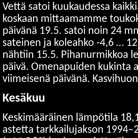
Vettä satoi kuukaudessa kaikk
koskaan mittaamamme toukok
päivänä 19.5. satoi noin 24 mm 
sateinen ja koleahko -4,6 … 
nähtiin 15.5. Pihanurmikkoa l
päivä. Omenapuiden kukinta al
viimeisenä päivänä. Kasvihuone
Kesäkuu
Keskimääräinen lämpötila 18,1 
astetta tarkkailujakson 1994–