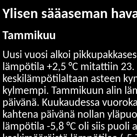
Ylisen sääaseman hava
Tammikuu
Uusi vuosi alkoi pikkupakkase
lämpötila +2,5 °C mitattiin 23
keskilämpötilaltaan asteen k
kylmempi. Tammikuun alin lämp
päivänä. Kuukaudessa vuorokau
kahtena päivänä nollan yläpu
lämpötila -5,8 °C oli siis puol