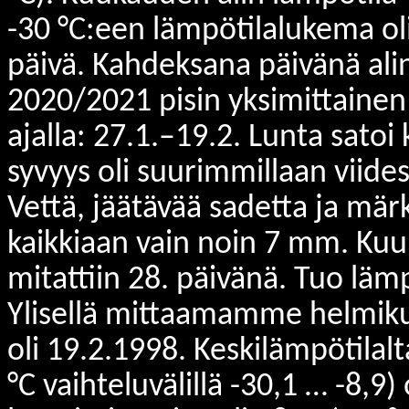
-30 °C:een lämpötilalukema o
päivä. Kahdeksana päivänä alin 
2020/2021 pisin yksimittainen
ajalla: 27.1.–19.2. Lunta sat
syvyys oli suurimmillaan viides
Vettä, jäätävää sadetta ja mär
kaikkiaan vain noin 7 mm. Kuu
mitattiin 28. päivänä. Tuo lä
Ylisellä mittaamamme helmiku
oli 19.2.1998. Keskilämpötilal
°C vaihteluvälillä -30,1 … -8,9)