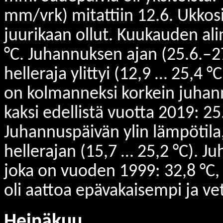
mm/vrk) mitattiin 12.6. Ukkosia
juurikaan ollut. Kuukauden alin
°C. Juhannuksen ajan (25.6.–27
helleraja ylittyi (12,9 … 25,4 
on kolmanneksi korkein juhan
kaksi edellistä vuotta 2019: 25
Juhannuspäivän ylin lämpötila, 
hellerajan (15,7 … 25,2 °C). 
joka on vuoden 1999: 32,8 °C, j
oli aattoa epävakaisempi ja ve
Heinäkuu