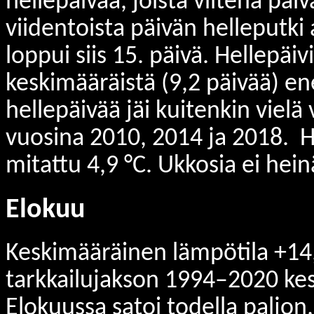
hellepäivää, joista viitenä päiv
viidentoista päivän helleputki
loppui siis 15. päivä. Hellepäiv
keskimääräistä (9,2 päivää) 
hellepäivää jäi kuitenkin vielä
vuosina 2010, 2014 ja 2018. He
mitattu 4,9 °C. Ukkosia ei hein
Elokuu
Keskimääräinen lämpötila +14,
tarkkailujakson 1994–2020 kes
Elokuussa satoi todella paljon