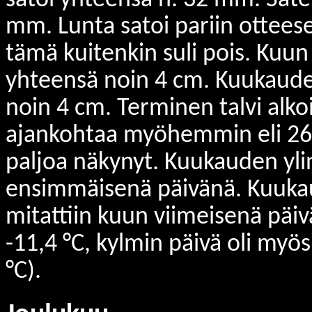
satoi yhteensä n. 32 mm. Sateis
mm. Lunta satoi pariin otteese
tämä kuitenkin suli pois. Kuun 
yhteensä noin 4 cm. Kuukauden
noin 4 cm. Terminen talvi alko
ajankohtaa myöhemmin eli 26.
paljoa näkynyt. Kuukauden ylin
ensimmäisenä päivänä. Kuukau
mitattiin kuun viimeisenä päiv
-11,4 °C, kylmin päivä oli myös
°C).