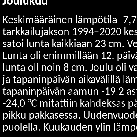
Joulukuu
Keskimääräinen lämpötila -7,7 °
tarkkailujakson 1994–2020 kes
satoi lunta kaikkiaan 23 cm. V
Lunta oli enimmillään 12. päi
lunta oli noin 8 cm. Joulu oli 
ja tapaninpäivän aikavälillä läm
tapaninpäivän aamun -19.2 as
-24,0 °C mitattiin kahdeksas p
pikku pakkasessa. Uudenvuoden
puolella. Kuukauden ylin lämpöt