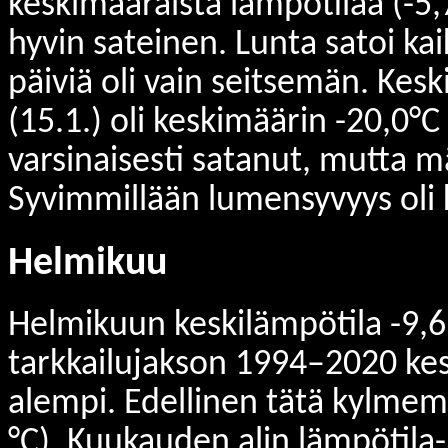
keskimääräistä lämpötilaa (-5
hyvin sateinen. Lunta satoi ka
päiviä oli vain seitsemän. Ke
(15.1.) oli keskimäärin -20,0°C (
varsinaisesti satanut, mutta m
Syvimmillään lumensyvyys oli 
Helmikuu
Helmikuun keskilämpötila -9,6 °
tarkkailujakson 1994–2020 kes
alempi. Edellinen tätä kylmem
°C). Kuukauden alin lämpötila-3