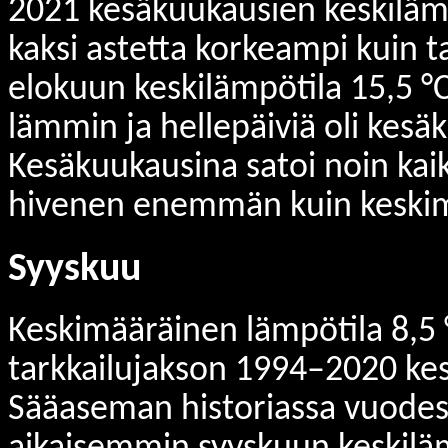
2021 kesäkuukausien keskilämpöt
kaksi astetta korkeampi kuin 
elokuun keskilämpötila 15,5 °C.
lämmin ja hellepäiviä oli kes
Kesäkuukausina satoi noin kai
hivenen enemmän kuin keski
Syyskuu
Keskimääräinen lämpötila 8,5 °C
tarkkailujakson 1994–2020 kes
Sääaseman historiassa vuodest