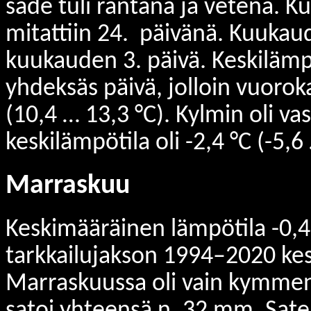
sade tuli räntänä ja vetenä. K
mitattiin 24. päivänä. Kuukaud
kuukauden 3. päivä. Keskilämp
yhdeksäs päivä, jolloin vuorok
(10,4 … 13,3 °C). Kylmin oli va
keskilämpötila oli -2,4 °C (-5,6
Marraskuu
Keskimääräinen lämpötila -0,4 
tarkkailujakson 1994–2020 kes
Marraskuussa oli vain kymmene