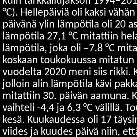
kuin tarkkailujakson 1994–201
°C). Hellepäiviä oli kaksi väh
päivänä ylin lämpötila oli 20 
lämpötila 27,1 °C mitattiin he
lämpötila, joka oli –7.8 °C mi
koskaan toukokuussa mitatun l
vuodelta 2020 meni siis rikki.
jolloin alin lämpötila kävi pak
mitattiin 30. päivän aamuna.
vaihteli -4,4 ja 6,3 °C välillä.
kesä. Kuukaudessa oli 17 täysi
viides ja kuudes päivä niin, et