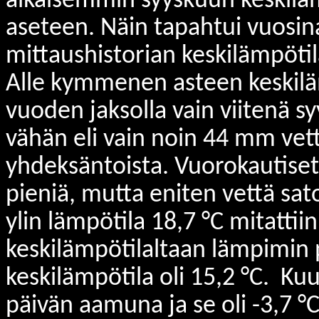
aikaisemmin syyskuun keskiläm
aseteen. Näin tapahtui vuosin
mittaushistorian keskilämpöti
Alle kymmenen asteen keskilä
vuoden jaksolla vain viitenä 
vähän eli vain noin 44 mm vett
yhdeksäntoista. Vuorokautiset
pieniä, mutta eniten vettä sa
ylin lämpötila 18,7 °C mitattiin
keskilämpötilaltaan lämpimin 
keskilämpötila oli 15,2 °C. Ku
päivän aamuna ja se oli -3,7 °