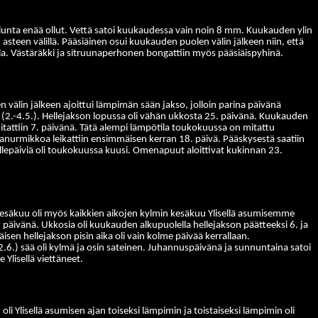
lunta enää ollut. Vettä satoi kuukaudessa vain noin 8 mm. Kuukauden ylin
 asteen välillä. Pääsiäinen osui kuukauden puolen välin jälkeen niin, että
tila. Västäräkki ja sitruunaperhonen bongattiin myös pääsiäispyhinä.
välin jälkeen ajoittui lämpimän sään jakso, jolloin parina päivänä
 (2.-4.5.). Hellejakson lopussa oli vähän ukkosta 25. päivänä. Kuukauden
itattiin 7. päivänä. Tätä alempi lämpötila toukokuussa on mitattu
Pihanurmikkoa leikattiin ensimmäisen kerran 18. päivä. Pääskysestä saatiin
epäiviä oli toukokuussa kuusi.
Omenapuut aloittivat kukinnan 23.
kesäkuu oli myös kaikkien aikojen kylmin kesäkuu Ylisellä asumisemme
äivänä. Ukkosia oli kuukauden alkupuolella hellejakson päätteeksi 6. ja
sen hellejakson pisin aika oli vain kolme päivää kerrallaan.
6.) sää oli kylmä ja osin sateinen. Juhannuspäivänä ja sunnuntaina satoi
Ylisellä viettäneet.
 Ylisellä asumisen ajan toiseksi lämpimin ja toistaiseksi lämpimin oli