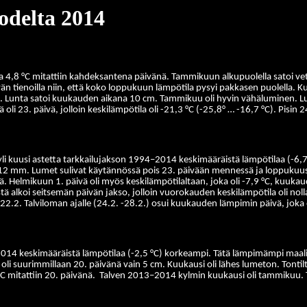
odelta 2014
a 4,8 °C mitattiin kahdeksantena päivänä.
Tammikuun alkupuolella satoi ve
enoilla niin, että koko loppukuun lämpötila pysyi pakkasen puolella. Kuuk
. Lunta satoi kuukauden aikana 10 cm. Tammikuu oli hyvin vähäluminen. Lu
li 23. päivä, jolloin keskilämpötila oli -21,3 °C (-25,8° … -16,7 °C). Pisin
i yli kuusi astetta tarkkailujakson 1994–2014 keskimääräistä lämpötilaa (-6
 12 mm. Lumet sulivat käytännössä pois 23. päivään mennessä ja loppukuust
nä. Helmikuun 1. päivä oli myös keskilämpötilaltaan, joka oli -7,9 °C, kuuka
 seitsemän päivän jakso, jolloin vuorokauden keskilämpötila oli nollan y
.2. Talviloman ajalle (24.2. -28.2.) osui kuukauden lämpimin päivä, joka oli
4–2014 keskimääräistä lämpötilaa (-2,5 °C) korkeampi. Tätä lämpimämpi maali
oli suurimmillaan 20. päivänä vain 5 cm. Kuukausi oli lähes lumeton. Tonti
C mitattiin 20. päivänä.
Talven 2013–2014 kylmin kuukausi oli tammikuu. 