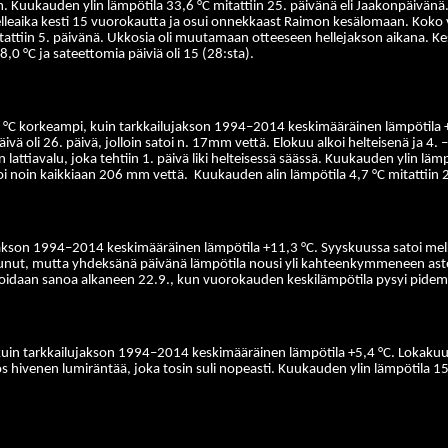
Kuukauden ylin lämpötila 33,6 °C mitattiin 25. päivänä eli Jaakonpäivänä. H
lleaika kesti 15 vuorokautta ja osui onnekkaast Raimon kesälomaan. Koko v
tattiin 5. päivänä. Ukkosia oli muutamaan otteeseen hellejakson aikana. Kes
8,0 °C ja sateettomia päiviä oli 15 (28:sta).
 °C korkeampi, kuin tarkkailujakson 1994–2014 keskimääräinen lämpötila +1
äivä oli 26. päivä, jolloin satoi n. 17mm vettä. Elokuu alkoi helteisenä ja 4
iavalu, joka tehtiin 1. päivä liki helteisessä säässä. Kuukauden ylin lämpöt
oi noin kaikkiaan 206 mm vettä.
Kuukauden alin lämpötila 4,7 °C mitattiin 2
lujakson 1994–2014 keskimääräinen lämpötila +11,3 °C. Syyskuussa satoi me
sunut, mutta yhdeksänä päivänä lämpötila nousi yli kahteenkymmeneen aste
n voidaan sanoa alkaneen 22.9., kun vuorokauden keskilämpötila pysyi pide
uin tarkkailujakson 1994–2014 keskimääräinen lämpötila +5,4 °C. Lokakuussa
yös hivenen lumiräntää, joka tosin suli nopeasti. Kuukauden ylin lämpötila 1