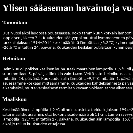
Ylisen sääaseman havaintoja vu
Tammikuu
Uusi vuosi alkoi leudossa poutasäässä. Koko tammikuun korkein lämpötil
loppiaisen jälkeen 7.1.
Kuukauden säätyyppi muuttui kymmenennen päivän ti
tarkkailujakson 1994–2014 keskimääräistä lämpötilaa (-6,2 °C) kylmempi
-26,6 °C mitattiin 24. päivänä. Kuukauden keskilämpötilaltaan kymin päivä o
Helmikuu
Helmikuu oli poikkeuksellisen lauha. Keskimääräinen lämpötila -0,5 °C ol
suurimmillaan 5. päivä ja silloinkin vain 14cm.
Vettä satoi helmikuussa n.
mitattiin 24. päivänä. Kuukauden alin lämpötila -9,7 °C mitattiin 1. päivä
asuessamme koskaan mittaamamme. Kuukauden kahdeksannesta päivästä alkoi
alkamiseksi, mutta varsinaisesti termisen kevään voidaan sanoa alkaneen 22
Maaliskuu
Keskimääräinen lämpöt
ila 1,2 °C oli noin 4 astetta tarkkailujakson 199
satoi maaliskuussa niin, että kokonaissademäärä oli 11 cm. Lumen syvyys 
lämpötila +12,7 °C mitattiin 27. päivänä. Kuukauden alin lämpötila -15,8 °
alkoi jo reilun kuukauden etuajassa.