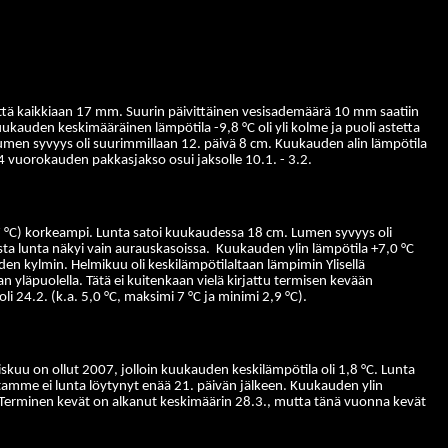
ttä kaikkiaan 17 mm. Suurin päivittäinen vesisademäärä 10 mm saatiin
auden keskimääräinen lämpötila -9,8 °C oli yli kolme ja puoli astetta
men syvyys oli suurimmillaan 12. päivä 8 cm. Kuukauden alin lämpötila
 24 vuorokauden pakkasjakso osui jaksolle 10.1. - 3.2.
,7 °C) korkeampi. Lunta satoi kuukaudessa 18 cm. Lumen syvyys oli
a lunta näkyi vain aurauskasoissa.
Kuukauden ylin lämpötila +7,0 °C
uden kylmin. Helmikuu oli keskilämpötilaltaan lämpimin Ylisellä
läpuolella. Tätä ei kuitenkaan vielä kirjattu termisen kevään
 24.2. (k.a. 5,0 °C, maksimi 7 °C ja minimi 2,9 °C).
skuu on ollut 2007, jolloin kuukauden keskilämpötila oli 1,8 °C. Lunta
ltamme ei lunta löytynyt enää 21. päivän jälkeen. Kuukauden ylin
Terminen kevät on alkanut keskimäärin 28.3., mutta tänä vuonna kevät