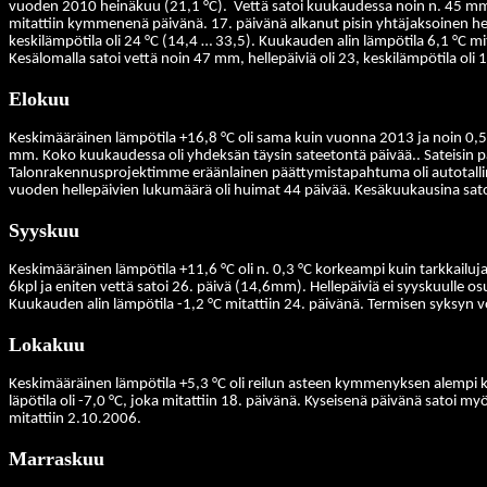
vuoden 2010 heinäkuu (21,1 °C).
Vettä satoi kuukaudessa noin n. 45 mm. 
mitattiin kymmenenä päivänä. 17. päivänä alkanut pisin yhtäjaksoinen he
keskilämpötila oli 24 °C (14,4 … 33,5). Kuukauden alin lämpötila 6,1 °C mi
Kesälomalla satoi vettä noin 47 mm, hellepäiviä oli 23, keskilämpötila oli 1
Elokuu
Keskimääräinen lämpötila +16,8 °C oli sama kuin vuonna 2013 ja noin 0,5
mm. Koko kuukaudessa oli yhdeksän täysin sateetontä päivää..
Sateisin p
Talonrakennusprojektimme eräänlainen päättymistapahtuma oli autotallin latt
vuoden hellepäivien lukumäärä oli huimat 44 päivää. Kesäkuukausina sat
Syyskuu
Keskimääräinen lämpötila +11,6 °C oli n. 0,3 °C korkeampi kuin tarkkai
6kpl ja eniten vettä satoi 26. päivä (14,6mm).
Hellepäiviä ei syyskuulle o
Kuukauden alin lämpötila -1,2 °C mitattiin 24. päivänä. Termisen syksy
Lokakuu
Keskimääräinen lämpötila +5,3 °C oli reilun asteen kymmenyksen alempi k
läpötila oli -7,0 °C, joka mitattiin 18. päivänä. Kyseisenä päivänä satoi m
mitattiin 2.10.2006.
Marraskuu