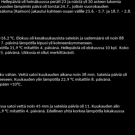
ellepäiviä oli heinäkuussa peräti 23 ja näistä yli 30 asteen lukemia
uoden lämpimin päivä oli torstai 24.7., jolloin vuorokauden
äloma (Raimon) jakautui kahteen osaan välille 23.6. - 5.7. ja 18.7. – 2.8.
6,2 °C. Elokuu oli kesäkuukausista sateisin ja sademäärä oli noin 88
. – 7. päivinä lämpötila kipusi yli kolmeenkymmeneen.
ila 31,9 °C mitattiin 4. päivänä. Hellepäiviä oli elokuussa 10 kpl.
Koko
5. päivänä. Ukkosia ei ollut merkittävästi.
lko vähän.
Vettä satoi kuukauden aikana noin 38 mm. Sateisia päiviä oli
eseen. Kuukauden ylin lämpötila 22,9 °C mitattiin 8. päivänä.
mpään <10°C.
 satoi vettä noin 45 mm ja sateisia päiviä oli 11. Kuukauden alin
5,9 °C mitattiin 4. päivänä. Edellinen yhtä korkea lämpötila lokakuussa