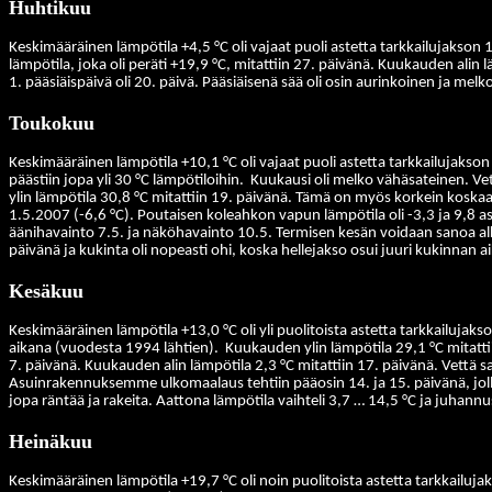
Huhtikuu
Keskimääräinen lämpötila +4,5 °C oli vajaat puoli astetta tarkkailujakso
lämpötila, joka oli peräti +19,9 °C, mitattiin 27. päivänä. Kuukauden alin 
1. pääsiäispäivä oli 20. päivä. Pääsiäisenä sää oli osin aurinkoinen ja me
Toukokuu
Keskimääräinen lämpötila +10,1 °C oli vajaat puoli astetta tarkkailujaks
päästiin jopa yli 30 °C lämpötiloihin.
Kuukausi oli melko vähäsateinen. Vet
ylin lämpötila 30,8 °C mitattiin 19. päivänä. Tämä on myös korkein koskaa
1.5.2007 (-6,6 °C). Poutaisen koleahkon vapun lämpötila oli -3,3 ja 9,8 ast
äänihavainto 7.5. ja näköhavainto 10.5.
Termisen kesän voidaan sanoa al
päivänä ja kukinta oli nopeasti ohi, koska hellejakso osui juuri kukinnan a
Kesäkuu
Keskimääräinen lämpötila +13,0 °C oli yli puolitoista astetta tarkkailu
aikana (vuodesta 1994 lähtien).
Kuukauden ylin lämpötila 29,1 °C mitatt
7. päivänä. Kuukauden alin lämpötila 2,3 °C mitattiin 17. päivänä.
Vettä s
Asuinrakennuksemme ulkomaalaus tehtiin pääosin 14. ja 15. päivänä, jollo
jopa räntää ja rakeita. Aattona lämpötila vaihteli 3,7 … 14,5 °C ja juhann
Heinäkuu
Keskimääräinen lämpötila +19,7 °C oli noin puolitoista astetta tarkkailuj