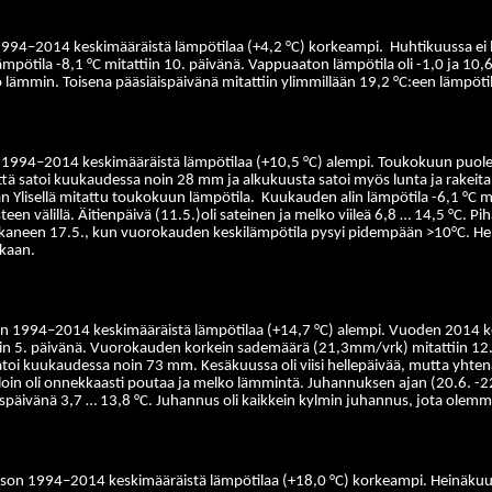
n 1994–2014 keskimääräistä lämpötilaa (+4,2 °C) korkeampi.
Huhtikuussa ei 
lämpötila -8,1 °C mitattiin 10. päivänä. Vappuaaton lämpötila oli -1,0 ja 10,6
lko lämmin. Toisena pääsiäispäivänä mitattiin ylimmillään 19,2 °C:een lämpö
on 1994–2014 keskimääräistä lämpötilaa (+10,5 °C) alempi. Toukokuun puolen 
tä satoi kuukaudessa noin 28 mm ja alkukuusta satoi myös lunta ja rakeita
n Ylisellä mitattu toukokuun lämpötila.
Kuukauden alin lämpötila -6,1 °C m
een välillä. Äitienpäivä (11.5.)oli sateinen ja melko viileä 6,8 … 14,5 °C. 
kaneen 17.5., kun vuorokauden keskilämpötila pysyi pidempään >10°C. Hell
ikaan.
jakson 1994–2014 keskimääräistä lämpötilaa (+14,7 °C) alempi. Vuoden 2014 
iin 5. päivänä. Vuorokauden korkein sademäärä (21,3mm/vrk) mitattiin 12. p
atoi kuukaudessa noin 73 mm. Kesäkuussa oli viisi hellepäivää, mutta yhtenäi
in oli onnekkaasti poutaa ja melko lämmintä. Juhannuksen ajan (20.6. -22.
uspäivänä 3,7 … 13,8 °C. Juhannus oli kaikkein kylmin juhannus, jota olemme 
akson 1994–2014 keskimääräistä lämpötilaa (+18,0 °C) korkeampi. Heinäkuu oli