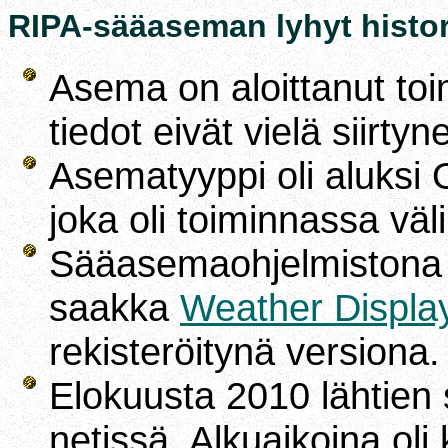
RIPA-sääaseman lyhyt histor
Asema on aloittanut toi
tiedot eivät vielä siirtyne
Asematyyppi oli aluksi
joka oli toiminnassa väl
Sääasemaohjelmistona o
saakka
Weather Displa
rekisteröitynä versiona.
Elokuusta 2010 lähtien 
netissä. Alkuaikoina oli 