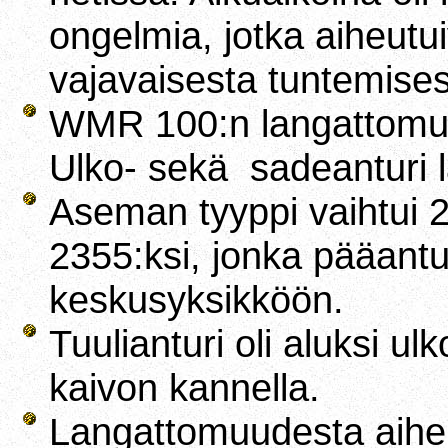
ongelmia, jotka aiheut
vajavaisesta tuntemises
WMR 100:n langattomuus
Ulko- sekä sadeanturi l
Aseman tyyppi vaihtui
2355:ksi, jonka pääantu
keskusyksikköön.
Tuulianturi oli aluksi ul
kaivon kannella.
Langattomuudesta aihe