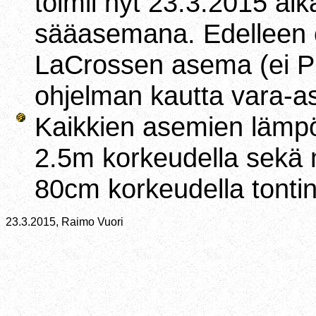
toimii nyt 23.3.2015 al
sääasemana. Edelleen 
LaCrossen asema (ei P
ohjelman kautta vara-
Kaikkien asemien lämpöti
2.5m korkeudella sekä 
80cm korkeudella tonti
23.3.2015, Raimo Vuori