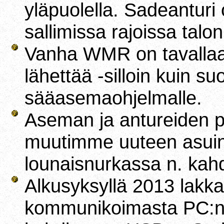
yläpuolella. Sadeanturi 
sallimissa rajoissa talon
Vanha WMR on tavalla
lähettää -silloin kuin s
sääasemaohjelmalle.
Aseman ja antureiden p
muutimme uuteen asuinta
lounaisnurkassa n. kah
Alkusyksyllä 2013 lak
kommunikoimasta PC:n 