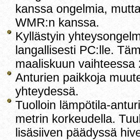
kanssa ongelmia, mutta 
WMR:n kanssa.
Kyllästyin yhteysongelm
langallisesti PC:lle. Tä
maaliskuun vaihteessa 
Anturien paikkoja muut
yhteydessä.
Tuolloin lämpötila-anturi
metrin korkeudella. Tuu
lisäsiiven päädyssä hi