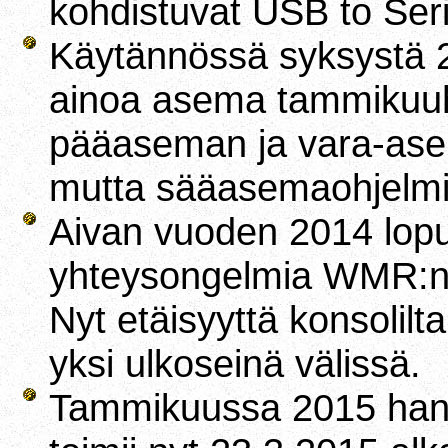
kohdistuvat USB to Seri
Käytännössä syksystä 2
ainoa asema tammikuuh
pääaseman ja vara-asem
mutta sääasemaohjelmia
Aivan vuoden 2014 lopull
yhteysongelmia WMR:n ko
Nyt etäisyyttä konsolilt
yksi ulkoseinä välissä.
Tammikuussa 2015 hanki