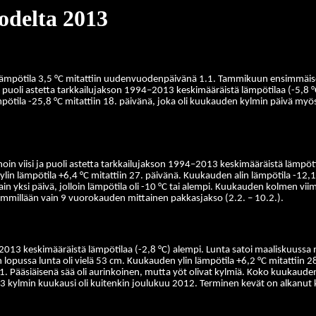
odelta 2013
 lämpötila 3,5 °C mitattiin uudenvuodenpäivänä 1.1. Tammikuun ensimmäisen
s puoli astetta tarkkailujakson 1994–2013 keskimääräistä lämpötilaa (-5,8 
ötila -25,8 °C mitattiin 18. päivänä, joka oli kuukauden kylmin päivä myö
noin viisi ja puoli astetta tarkkailujakson 1994–2013 keskimääräistä lämpöt
in lämpötila +6,4 °C mitattiin 27. päivänä. Kuukauden alin lämpötila -12,1 
in yksi päivä, jolloin lämpötila oli -10 °C tai alempi. Kuukauden kolmen vii
simmillään vain 9 vuorokauden mittainen pakkasjakso (2.2. – 10.2.).
–2013 keskimääräistä lämpötilaa (-2,8 °C) alempi. Lunta satoi maaliskuussa
opussa lunta oli vielä 53 cm. Kuukauden ylin lämpötila +6,2 °C mitattiin 28
1. Pääsiäisenä sää oli aurinkoinen, mutta yöt olivat kylmiä. Koko kuukauden a
 kylmin kuukausi oli kuitenkin joulukuu 2012. Terminen kevät on alkanut 