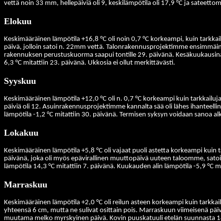
vettä noin 33 mm, hellepäiviä oli 9, keskilämpötila oli 17,9 °C ja sateettomi
Elokuu
Keskimääräinen lämpötila +16,8 °C oli noin 0,7 °C korkeampi, kuin tarkka
päivä, jolloin satoi n. 22mm vettä.
Talonrakennusprojektimme ensimmäinen n
rakennuksen perustuskuorma saapui tontille 29. päivänä. Kesäkuukausina s
6,3 °C mitattiin 23. päivänä. Ukkosia ei ollut merkittävästi.
Syyskuu
Keskimääräinen lämpötila +12,0 °C oli n. 0,7 °C korkeampi kuin tarkkail
päiviä oli 12. Asuinrakennusprojektimme kannalta sää oli lähes ihanteelline
lämpötila -1,2 °C mitattiin 30. päivänä. Termisen syksyn voidaan sanoa 
Lokakuu
Keskimääräinen lämpötila +5,8 °C oli vajaat puoli astetta korkeampi kuin
päivänä, joka oli myös epävirallinen muuttopäivä uuteen taloomme, satoi
lämpötila 14,3 °C mitattiin 7. päivänä. Kuukauden alin lämpötila -5,9 °C mi
Marraskuu
Keskimääräinen lämpötila +2,0 °C oli reilun asteen korkeampi kuin tarkka
yhteensä 6 cm, mutta ne sulivat osittain pois. Marraskuun viimeisenä päiv
muutama melko myrskyinen päivä. Kovin puuskatuuli etelän suunnasta 14,5 m/