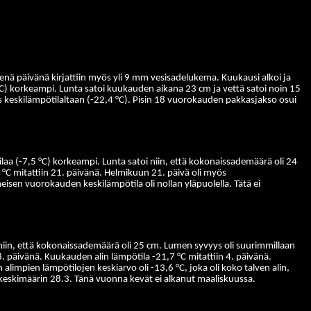
ä päivänä kirjattiin myös yli 9 mm vesisadelukema. Kuukausi alkoi ja
°C) korkeampi.
Lunta satoi kuukauden aikana 23 cm ja vettä satoi noin 15
s keskilämpötilaltaan (-22,4 °C). Pisin 18 vuorokauden pakkasjakso osui
ilaa (-7,5 °C) korkeampi. Lunta satoi niin, että kokonaissademäärä oli 24
°C mitattiin 21. päivänä. Helmikuun 21. päivä oli myös
meisen vuorokauden keskilämpötila oli nollan yläpuolella. Tätä ei
 niin, että kokonaissademäärä oli 25 cm. Lumen syvyys oli suurimmillaan
. päivänä. Kuukauden alin lämpötila -21,7 °C mitattiin 4. päivänä.
limpien lämpötilojen keskiarvo oli -13,6 °C, joka oli koko talven alin,
keskimäärin 28.3. Tänä vuonna kevät ei alkanut maaliskuussa.