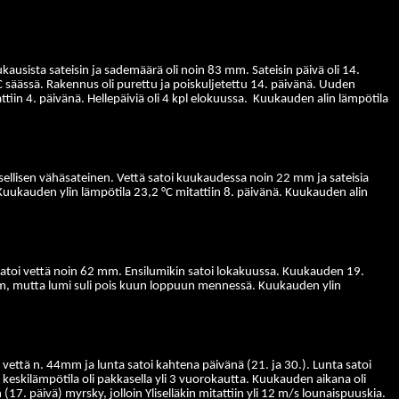
usista sateisin ja sademäärä oli noin 83 mm. Sateisin päivä oli 14.
 säässä. Rakennus oli purettu ja poiskuljetettu 14. päivänä. Uuden
in 4. päivänä. Hellepäiviä oli 4 kpl elokuussa.
Kuukauden alin lämpötila
ellisen vähäsateinen. Vettä satoi kuukaudessa noin 22 mm ja sateisia
. Kuukauden ylin lämpötila 23,2 °C mitattiin 8. päivänä. Kuukauden alin
atoi vettä noin 62 mm. Ensilumikin satoi lokakuussa.
Kuukauden 19.
 cm, mutta lumi suli pois kuun loppuun mennessä. Kuukauden ylin
että n. 44mm ja lunta satoi kahtena päivänä (21. ja 30.). Lunta satoi
keskilämpötila oli pakkasella yli 3 vuorokautta. Kuukauden aikana oli
17. päivä) myrsky, jolloin Yliselläkin
mitattiin yli 12 m/s lounaispuuskia.