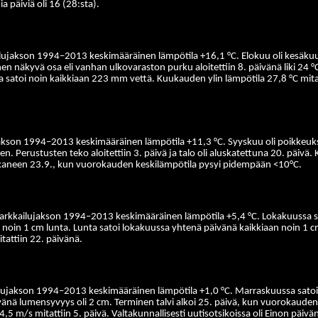
a päiviä oli 16 (28:sta).
ilujakson 1994–2013 keskimääräinen lämpötila +16,1 °C. Elokuu oli kesäkuuka
äkyvä osa eli vanhan ulkovaraston purku aloitettiin 8. päivänä liki 24 °C
atoi noin kaikkiaan 223 mm vettä. Kuukauden ylin lämpötila 27,8 °C mitatti
ujakson 1994–2013 keskimääräinen lämpötila +11,3 °C. Syyskuu oli poikkeuks
n. Perustusten teko aloitettiin 3. päivä ja talo oli aluskatettuna 20. päivä
alkaneen 23.9., kun vuorokauden keskilämpötila pysyi pidempään <10°C.
 tarkkailujakson 1994–2013 keskimääräinen lämpötila +5,4 °C. Lokakuussa s
 noin 1 cm lunta. Lunta satoi lokakuussa yhtenä päivänä kaikkiaan noin 1
tattiin 22. päivänä.
ilujakson 1994–2013 keskimääräinen lämpötila +1,0 °C. Marraskuussa satoi v
änä lumensyvyys oli 2 cm. Terminen talvi alkoi 25. päivä, kun vuorokauden 
s mitattiin 5. päivä. Valtakunnallisesti uutisotsikoissa oli Einon päivän (